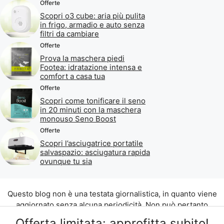
Offerte
Scopri o3 cube: aria più pulita
in frigo, armadio e auto senza
filtri da cambiare
Offerte
Prova la maschera piedi
Footea: idratazione intensa e
comfort a casa tua
Offerte
Scopri come tonificare il seno
in 20 minuti con la maschera
monouso Seno Boost
Offerte
Scopri l’asciugatrice portatile
salvaspazio: asciugatura rapida
ovunque tu sia
Questo blog non è una testata giornalistica, in quanto viene
aggiornato senza alcuna periodicità. Non può pertanto
considerarsi un prodotto editoriale ai sensi della legge n. 62
Offerta limitata: approfitta subito!