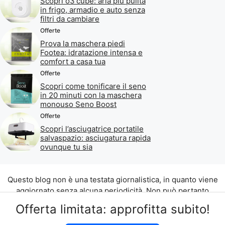
Scopri o3 cube: aria più pulita
in frigo, armadio e auto senza
filtri da cambiare
Offerte
Prova la maschera piedi
Footea: idratazione intensa e
comfort a casa tua
Offerte
Scopri come tonificare il seno
in 20 minuti con la maschera
monouso Seno Boost
Offerte
Scopri l’asciugatrice portatile
salvaspazio: asciugatura rapida
ovunque tu sia
Questo blog non è una testata giornalistica, in quanto viene
aggiornato senza alcuna periodicità. Non può pertanto
considerarsi un prodotto editoriale ai sensi della legge n. 62
Offerta limitata: approfitta subito!
del 07.03.2001.
©2026 di Aliados Srl C.da Piana Romana snc, 90010 Lascari