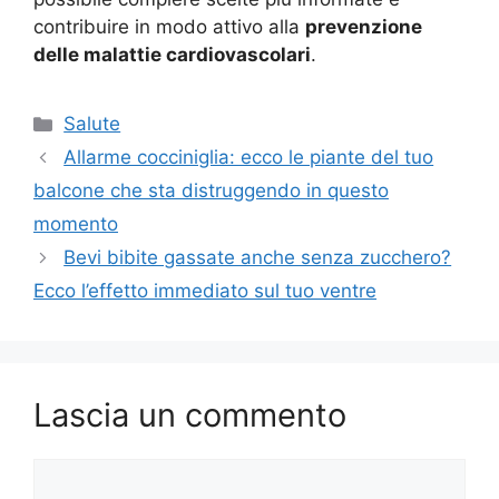
contribuire in modo attivo alla
prevenzione
delle malattie cardiovascolari
.
Categorie
Salute
Allarme cocciniglia: ecco le piante del tuo
balcone che sta distruggendo in questo
momento
Bevi bibite gassate anche senza zucchero?
Ecco l’effetto immediato sul tuo ventre
Lascia un commento
Commento