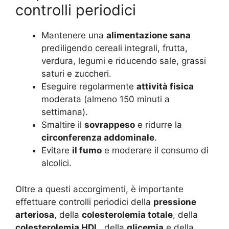
controlli periodici
Mantenere una
alimentazione sana
prediligendo cereali integrali, frutta,
verdura, legumi e riducendo sale, grassi
saturi e zuccheri.
Eseguire regolarmente
attività fisica
moderata (almeno 150 minuti a
settimana).
Smaltire il
sovrappeso
e ridurre la
circonferenza addominale
.
Evitare
il fumo
e moderare il consumo di
alcolici.
Oltre a questi accorgimenti, è importante
effettuare controlli periodici della
pressione
arteriosa
, della
colesterolemia totale
, della
colesterolemia HDL
, della
glicemia
e della