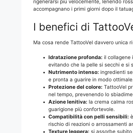
rigenerarsi più velocemente, lenendo ross
accompagnano i primi giorni dopo il tatua
I benefici di TattooV
Ma cosa rende TattooVel davvero unica ris
Idratazione profonda:
il collagene 
evitando che la pelle si secchi e si s
Nutrimento intenso:
ingredienti se
e pronta a guarire in modo ottimale
Protezione del colore:
TattooVel pre
nel tempo, prevenendo lo sbiadime
Azione lenitiva:
la crema calma ross
guarigione più confortevole.
Compatibilità con pelli sensibili:
è
rischio di reazioni o arrossamenti an
Texture leggera:
si assorbe subito 