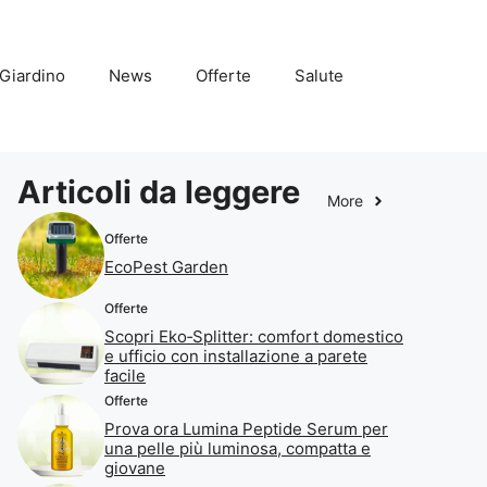
Giardino
News
Offerte
Salute
Articoli da leggere
More
Offerte
EcoPest Garden
Offerte
Scopri Eko‑Splitter: comfort domestico
e ufficio con installazione a parete
facile
Offerte
Prova ora Lumina Peptide Serum per
una pelle più luminosa, compatta e
giovane