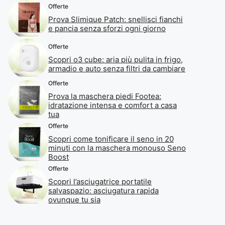
Offerte
Prova Slimique Patch: snellisci fianchi
e pancia senza sforzi ogni giorno
Offerte
Scopri o3 cube: aria più pulita in frigo,
armadio e auto senza filtri da cambiare
Offerte
Prova la maschera piedi Footea:
idratazione intensa e comfort a casa
tua
Offerte
Scopri come tonificare il seno in 20
minuti con la maschera monouso Seno
Boost
Offerte
Scopri l’asciugatrice portatile
salvaspazio: asciugatura rapida
ovunque tu sia