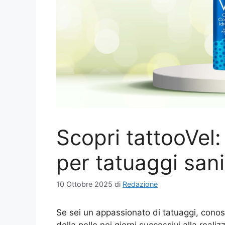
Scopri tattooVel
per tatuaggi sani,
10 Ottobre 2025
di
Redazione
Se sei un appassionato di tatuaggi, cono
della pelle nei giorni successivi alla reali