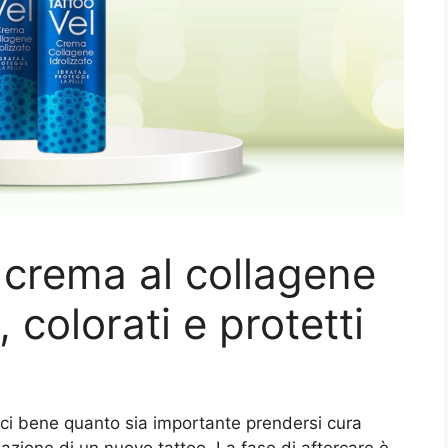
: crema al collagene
 colorati e protetti
sci bene quanto sia importante prendersi cura
zzazione di un nuovo tattoo. La fase di aftercare è