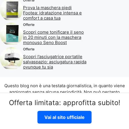
Offerte
Prova la maschera piedi
Footea: idratazione intensa e
comfort a casa tua
Offerte
Scopri come tonificare il seno
in 20 minuti con la maschera
monouso Seno Boost
Offerte
Scopri l’asciugatrice portatile
salvaspazio: asciugatura rapida
ovunque tu sia
Questo blog non è una testata giornalistica, in quanto viene
aggiornato senza alcuna periodicità. Non può pertanto
considerarsi un prodotto editoriale ai sensi della legge n. 62
Offerta limitata: approfitta subito!
del 07.03.2001.
©2026 di Aliados Srl C.da Piana Romana snc, 90010 Lascari
Vai al sito ufficiale
(PA) P.IVA 07262700821
Disclaimer
|
Privacy Policy