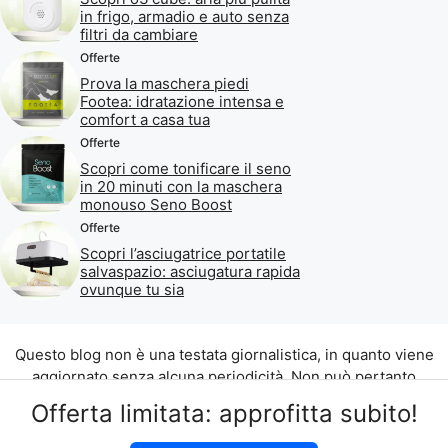
in frigo, armadio e auto senza
filtri da cambiare
Offerte
Prova la maschera piedi
Footea: idratazione intensa e
comfort a casa tua
Offerte
Scopri come tonificare il seno
in 20 minuti con la maschera
monouso Seno Boost
Offerte
Scopri l’asciugatrice portatile
salvaspazio: asciugatura rapida
ovunque tu sia
Questo blog non è una testata giornalistica, in quanto viene
aggiornato senza alcuna periodicità. Non può pertanto
considerarsi un prodotto editoriale ai sensi della legge n. 62
Offerta limitata: approfitta subito!
del 07.03.2001.
©2026 di Aliados Srl C.da Piana Romana snc, 90010 Lascari