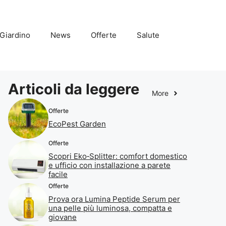
Giardino
News
Offerte
Salute
Articoli da leggere
More
Offerte
EcoPest Garden
Offerte
Scopri Eko‑Splitter: comfort domestico
e ufficio con installazione a parete
facile
Offerte
Prova ora Lumina Peptide Serum per
una pelle più luminosa, compatta e
giovane