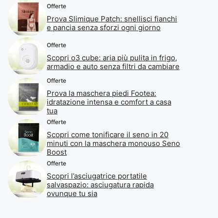
Offerte
Prova Slimique Patch: snellisci fianchi
e pancia senza sforzi ogni giorno
Offerte
Scopri o3 cube: aria più pulita in frigo,
armadio e auto senza filtri da cambiare
Offerte
Prova la maschera piedi Footea:
idratazione intensa e comfort a casa
tua
Offerte
Scopri come tonificare il seno in 20
minuti con la maschera monouso Seno
Boost
Offerte
Scopri l’asciugatrice portatile
salvaspazio: asciugatura rapida
ovunque tu sia