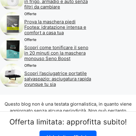
in frigo, armadio e auto senza
filtri da cambiare
Offerte
Prova la maschera piedi
Footea: idratazione intensa e
comfort a casa tua
Offerte
Scopri come tonificare il seno
in 20 minuti con la maschera
monouso Seno Boost
Offerte
Scopri l’asciugatrice portatile
salvaspazio: asciugatura rapida
ovunque tu sia
Questo blog non è una testata giornalistica, in quanto viene
aggiornato senza alcuna periodicità. Non può pertanto
considerarsi un prodotto editoriale ai sensi della legge n. 62
Offerta limitata: approfitta subito!
del 07.03.2001.
©2026 di Aliados Srl C.da Piana Romana snc, 90010 Lascari