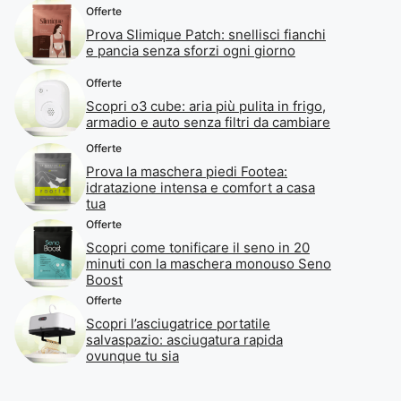
Offerte
Prova Slimique Patch: snellisci fianchi
e pancia senza sforzi ogni giorno
Offerte
Scopri o3 cube: aria più pulita in frigo,
armadio e auto senza filtri da cambiare
Offerte
Prova la maschera piedi Footea:
idratazione intensa e comfort a casa
tua
Offerte
Scopri come tonificare il seno in 20
minuti con la maschera monouso Seno
Boost
Offerte
Scopri l’asciugatrice portatile
salvaspazio: asciugatura rapida
ovunque tu sia