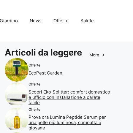
Giardino
News
Offerte
Salute
Articoli da leggere
More
Offerte
EcoPest Garden
Offerte
Scopri Eko‑Splitter: comfort domestico
e ufficio con installazione a parete
facile
Offerte
Prova ora Lumina Peptide Serum per
una pelle più luminosa, compatta e
giovane