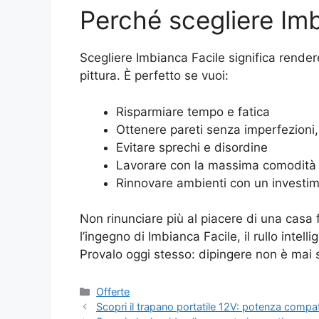
Perché scegliere Im
Scegliere Imbianca Facile significa rendere
pittura. È perfetto se vuoi:
Risparmiare tempo e fatica
Ottenere pareti senza imperfezioni
Evitare sprechi e disordine
Lavorare con la massima comodità o
Rinnovare ambienti con un investi
Non rinunciare più al piacere di una casa fr
l’ingegno di Imbianca Facile, il rullo intel
Provalo oggi stesso: dipingere non è mai st
Categorie
Offerte
Scopri il trapano portatile 12V: potenza compat