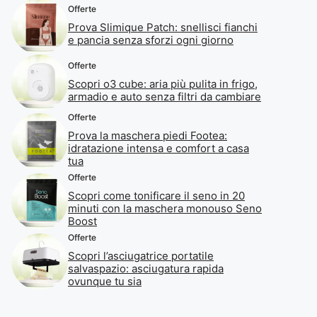
Offerte
Prova Slimique Patch: snellisci fianchi
e pancia senza sforzi ogni giorno
Offerte
Scopri o3 cube: aria più pulita in frigo,
armadio e auto senza filtri da cambiare
Offerte
Prova la maschera piedi Footea:
idratazione intensa e comfort a casa
tua
Offerte
Scopri come tonificare il seno in 20
minuti con la maschera monouso Seno
Boost
Offerte
Scopri l’asciugatrice portatile
salvaspazio: asciugatura rapida
ovunque tu sia