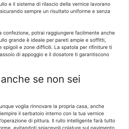
lo e il sistema di rilascio della vernice lavorano
assicurando sempre un risultato uniforme e senza
lla confezione, potrai raggiungere facilmente anche
 rullo grande è ideale per pareti ampie e soffitti,
spigoli e zone difficili. La spatola per rifiniture ti
vassoio di appoggio e il dosatore ti garantiscono
, anche se non sei
iunque voglia rinnovare la propria casa, anche
empire il serbatoio interno con la tua vernice
’operazione di pittura. Il rullo intelligente farà tutto
iforme, evitandoti spiacevoli colature sul pavimento