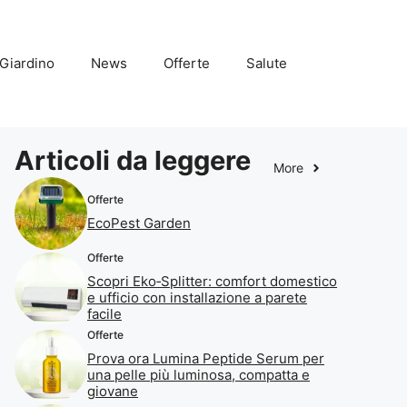
Giardino
News
Offerte
Salute
Articoli da leggere
More
Offerte
EcoPest Garden
Offerte
Scopri Eko‑Splitter: comfort domestico
e ufficio con installazione a parete
facile
Offerte
Prova ora Lumina Peptide Serum per
una pelle più luminosa, compatta e
giovane