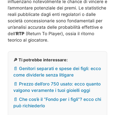
influenzano notevolmente le chance di vincere e
l’ammontare potenziale dei premi. Le statistiche
reali pubblicate dagli enti regolatori o dalle
società concessionarie sono fondamentali per
un’analisi accurata delle probabilità effettive e
dell’
RTP
(Return To Player), ossia il ritorno
teorico al giocatore.
🔎 Ti potrebbe interessare:
📄 Genitori separati e spese dei figli: ecco
come dividerle senza litigare
📄 Prezzo dell’oro 750 usato: ecco quanto
valgono veramente i tuoi gioielli oggi
📄 Che cos’è il “Fondo per i figli”? ecco chi
può richiederlo