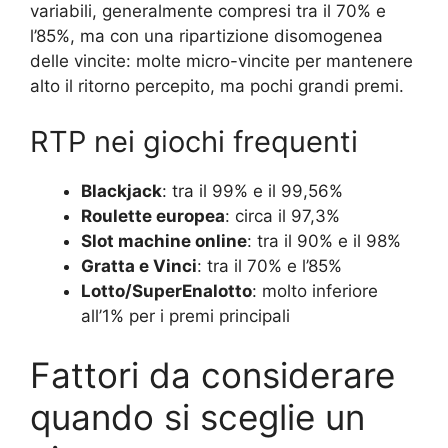
variabili, generalmente compresi tra il 70% e
l’85%, ma con una ripartizione disomogenea
delle vincite: molte micro-vincite per mantenere
alto il ritorno percepito, ma pochi grandi premi.
RTP nei giochi frequenti
Blackjack
: tra il 99% e il 99,56%
Roulette europea
: circa il 97,3%
Slot machine online
: tra il 90% e il 98%
Gratta e Vinci
: tra il 70% e l’85%
Lotto/SuperEnalotto
: molto inferiore
all’1% per i premi principali
Fattori da considerare
quando si sceglie un