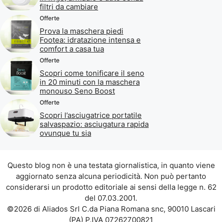
filtri da cambiare
Offerte
Prova la maschera piedi
Footea: idratazione intensa e
comfort a casa tua
Offerte
Scopri come tonificare il seno
in 20 minuti con la maschera
monouso Seno Boost
Offerte
Scopri l’asciugatrice portatile
salvaspazio: asciugatura rapida
ovunque tu sia
Questo blog non è una testata giornalistica, in quanto viene
aggiornato senza alcuna periodicità. Non può pertanto
considerarsi un prodotto editoriale ai sensi della legge n. 62
del 07.03.2001.
©2026 di Aliados Srl C.da Piana Romana snc, 90010 Lascari
(PA) P.IVA 07262700821