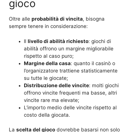
gioco
Oltre alle
probabilità di vincita
, bisogna
sempre tenere in considerazione:
Il
livello di abilità richiesto
: giochi di
abilità offrono un margine migliorabile
rispetto al caso puro;
Margine della casa
: quanto il casinò o
l’organizzatore trattiene statisticamente
su tutte le giocate;
Distribuzione delle vincite
: molti giochi
offrono vincite frequenti ma basse, altri
vincite rare ma elevate;
L’importo medio delle vincite rispetto al
costo della giocata.
La
scelta del gioco
dovrebbe basarsi non solo