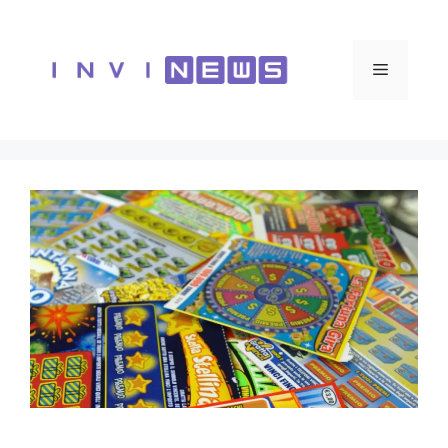
Vai
al
contenuto
Menu