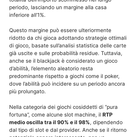
periodo, lasciando un margine alla casa
inferiore all’1%
.
Questo margine può essere ulteriormente
ridotto da chi gioca adottando strategie ottimali
di gioco, basate sull’analisi statistica delle carte
già uscite e sulle probabilità residue. Tuttavia,
anche se il blackjack è considerato un gioco
d’abilità, l’elemento aleatorio resta
predominante rispetto a giochi come il poker,
dove l’abilità può incidere su un periodo ancora
più prolungato.
Nella categoria dei giochi cosiddetti di “pura
fortuna”, come alcune slot machine, il
RTP
medio oscilla tra il 90% e il 98%
, dipendendo
dal tipo di slot e dal provider. Anche se il ritorno